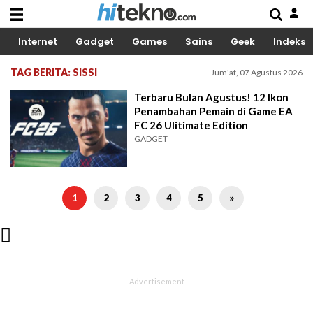
Internet
Gadget
Games
Sains
Geek
Indeks
TAG BERITA: SISSI
Jum'at, 07 Agustus 2026
Terbaru Bulan Agustus! 12 Ikon
Penambahan Pemain di Game EA
FC 26 Ulitimate Edition
GADGET
1
2
3
4
5
»
