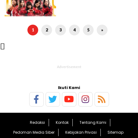
1
2
3
4
5
»

Ikuti Kami
Redaksi
Kontak
Tentang Kami
Pedoman Media Siber
Kebijakan Privasi
Sitemap