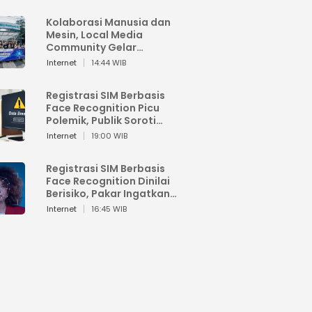
Kolaborasi Manusia dan
Mesin, Local Media
Community Gelar
Workshop Google AI
Internet
14:44 WIB
Registrasi SIM Berbasis
Face Recognition Picu
Polemik, Publik Soroti
Risiko Kebocoran Data
Internet
19:00 WIB
Pribadi
Registrasi SIM Berbasis
Face Recognition Dinilai
Berisiko, Pakar Ingatkan
Ancaman Privasi dan
Internet
16:45 WIB
Penyalahgunaan Data