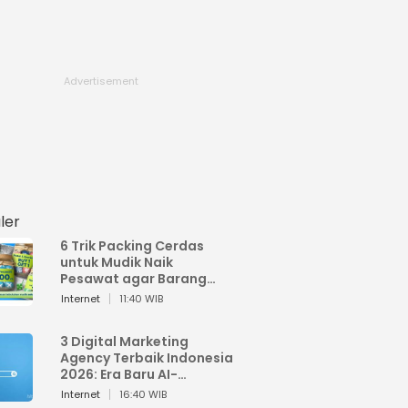
ler
6 Trik Packing Cerdas
untuk Mudik Naik
Pesawat agar Barang
Tidak Over Bagasi
Internet
11:40 WIB
3 Digital Marketing
Agency Terbaik Indonesia
2026: Era Baru AI-
Powered Marketing
Internet
16:40 WIB