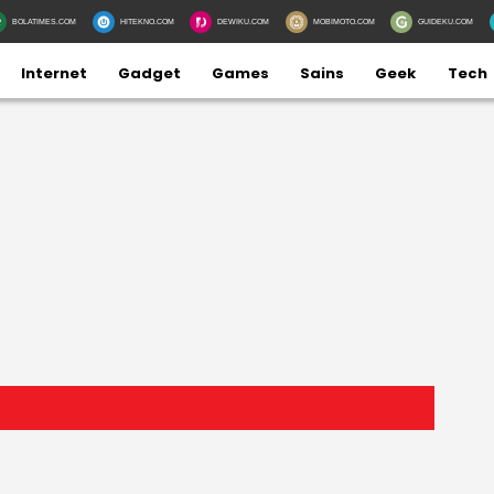
BOLATIMES.COM
HITEKNO.COM
DEWIKU.COM
MOBIMOTO.COM
GUIDEKU.COM
Internet
Gadget
Games
Sains
Geek
Tech