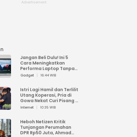
an
Jangan Beli Dulu! Ini 5
Cara Meningkatkan
Performa Laptop Tanpa
Harus Beli Baru
Gadget
16:44 WIB
Istri Lagi Hamil dan Terlilit
Utang Koperasi, Pria di
Gowa Nekat Curi Pisang 4
Tandan Milik Tetangga,
Internet
10:35 WIB
Begini Nasibnya
Heboh Netizen Kritik
Tunjangan Perumahan
DPR Rp50 Juta, Ahmad