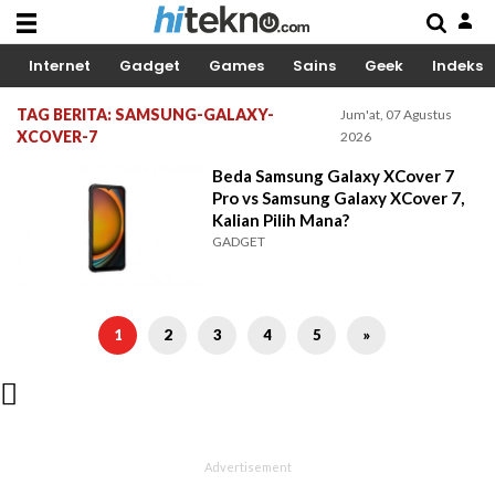
Internet
Gadget
Games
Sains
Geek
Indeks
TAG BERITA: SAMSUNG-GALAXY-
Jum'at, 07 Agustus
XCOVER-7
2026
Beda Samsung Galaxy XCover 7
Pro vs Samsung Galaxy XCover 7,
Kalian Pilih Mana?
GADGET
1
2
3
4
5
»
