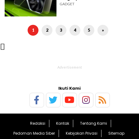
GADGET
1
2
3
4
5
»

Ikuti Kami
Redaksi
Kontak
Tentang Kami
Pedoman Media Siber
Kebijakan Privasi
Sitemap