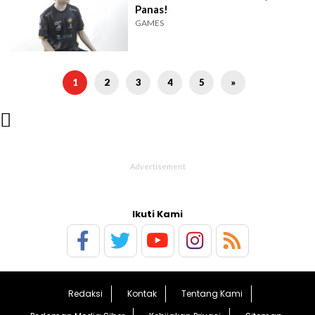
Panas!
GAMES
1
2
3
4
5
»

Ikuti Kami
Redaksi
Kontak
Tentang Kami