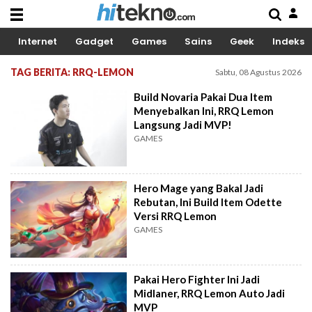
Internet
Gadget
Games
Sains
Geek
Indeks
TAG BERITA: RRQ-LEMON
Sabtu, 08 Agustus 2026
Build Novaria Pakai Dua Item
Menyebalkan Ini, RRQ Lemon
Langsung Jadi MVP!
GAMES
Hero Mage yang Bakal Jadi
Rebutan, Ini Build Item Odette
Versi RRQ Lemon
GAMES
Pakai Hero Fighter Ini Jadi
Midlaner, RRQ Lemon Auto Jadi
MVP