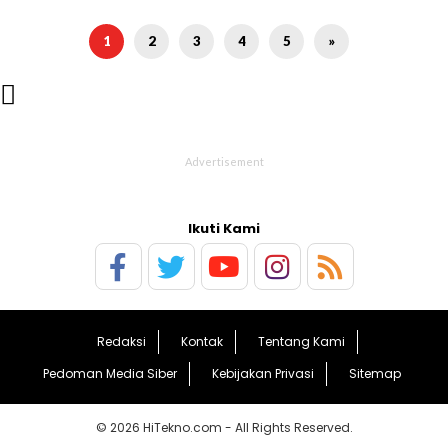
1
2
3
4
5
»

Ikuti Kami
Redaksi
Kontak
Tentang Kami
Pedoman Media Siber
Kebijakan Privasi
Sitemap
© 2026 HiTekno.com - All Rights Reserved.