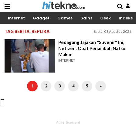
Internet
Gadget
Games
Sains
Geek
Indeks
TAG BERITA: REPLIKA
Sabtu, 08 Agustus 2026
Pedagang Jajakan "Suvenir" Ini,
Netizen: Obat Penambah Nafsu
Makan
INTERNET
1
2
3
4
5
»
