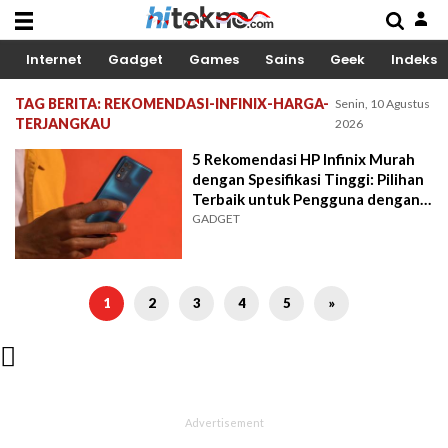
Internet
Gadget
Games
Sains
Geek
Indeks
TAG BERITA: REKOMENDASI-INFINIX-HARGA-
Senin, 10 Agustus
TERJANGKAU
2026
5 Rekomendasi HP Infinix Murah
dengan Spesifikasi Tinggi: Pilihan
Terbaik untuk Pengguna dengan
Budget Tipis
GADGET
1
2
3
4
5
»
