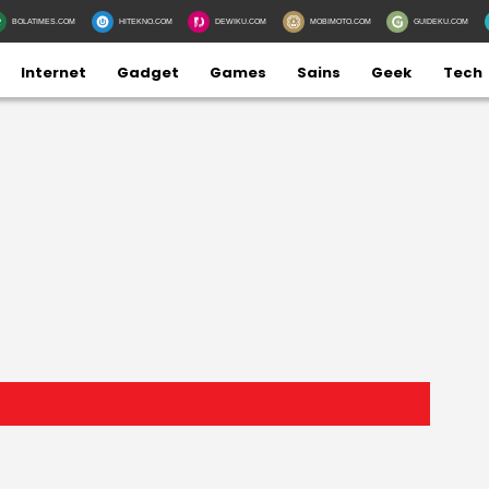
BOLATIMES.COM
HITEKNO.COM
DEWIKU.COM
MOBIMOTO.COM
GUIDEKU.COM
Internet
Gadget
Games
Sains
Geek
Tech