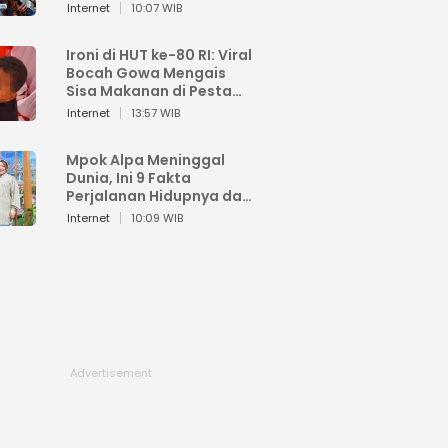
Sahroni: Enggak Senang
Internet
10:07 WIB
Lihat Orang Senang
Ironi di HUT ke-80 RI: Viral
Bocah Gowa Mengais
Sisa Makanan di Pesta
Kemerdekaan
Internet
13:57 WIB
Mpok Alpa Meninggal
Dunia, Ini 9 Fakta
Perjalanan Hidupnya dari
Viral hingga Puncak
Internet
10:09 WIB
Karier