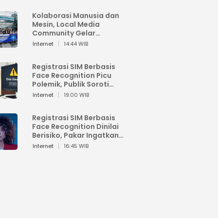
Kolaborasi Manusia dan
Mesin, Local Media
Community Gelar
Workshop Google AI
Internet
14:44 WIB
Registrasi SIM Berbasis
Face Recognition Picu
Polemik, Publik Soroti
Risiko Kebocoran Data
Internet
19:00 WIB
Pribadi
Registrasi SIM Berbasis
Face Recognition Dinilai
Berisiko, Pakar Ingatkan
Ancaman Privasi dan
Internet
16:45 WIB
Penyalahgunaan Data