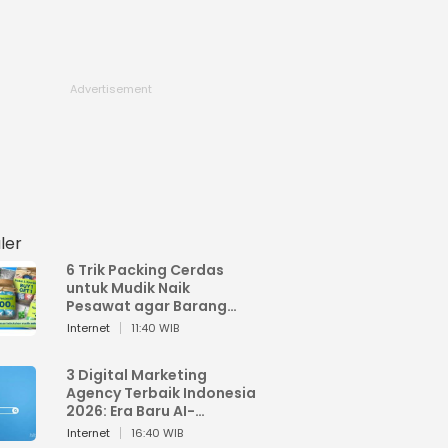
ler
6 Trik Packing Cerdas
untuk Mudik Naik
Pesawat agar Barang
Tidak Over Bagasi
Internet
11:40 WIB
3 Digital Marketing
Agency Terbaik Indonesia
2026: Era Baru AI-
Powered Marketing
Internet
16:40 WIB