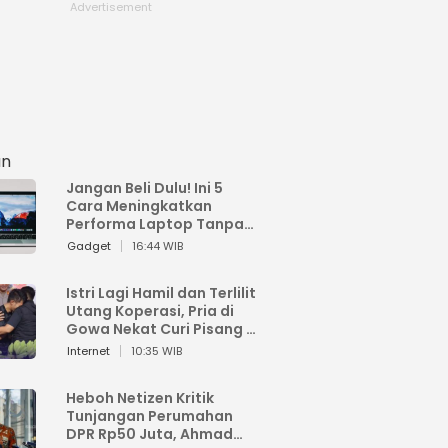
an
Jangan Beli Dulu! Ini 5
Cara Meningkatkan
Performa Laptop Tanpa
Harus Beli Baru
Gadget
16:44 WIB
Istri Lagi Hamil dan Terlilit
Utang Koperasi, Pria di
Gowa Nekat Curi Pisang 4
Tandan Milik Tetangga,
Internet
10:35 WIB
Begini Nasibnya
Heboh Netizen Kritik
Tunjangan Perumahan
DPR Rp50 Juta, Ahmad