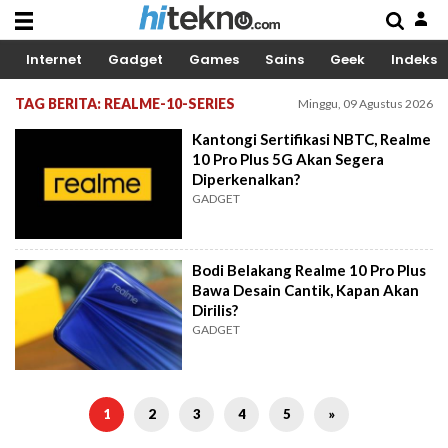
Internet
Gadget
Games
Sains
Geek
Indeks
TAG BERITA: REALME-10-SERIES
Minggu, 09 Agustus 2026
Kantongi Sertifikasi NBTC, Realme
10 Pro Plus 5G Akan Segera
Diperkenalkan?
GADGET
Bodi Belakang Realme 10 Pro Plus
Bawa Desain Cantik, Kapan Akan
Dirilis?
GADGET
1
2
3
4
5
»