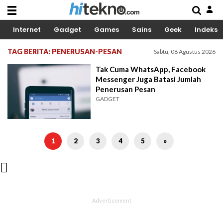
Internet
Gadget
Games
Sains
Geek
Indeks
TAG BERITA: PENERUSAN-PESAN
Sabtu, 08 Agustus 2026
Tak Cuma WhatsApp, Facebook
Messenger Juga Batasi Jumlah
Penerusan Pesan
GADGET
1
2
3
4
5
»
