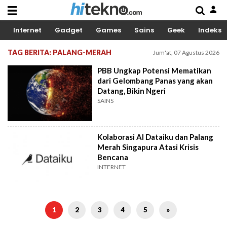
Internet
Gadget
Games
Sains
Geek
Indeks
TAG BERITA: PALANG-MERAH
Jum'at, 07 Agustus 2026
PBB Ungkap Potensi Mematikan
dari Gelombang Panas yang akan
Datang, Bikin Ngeri
SAINS
Kolaborasi AI Dataiku dan Palang
Merah Singapura Atasi Krisis
Bencana
INTERNET
1
2
3
4
5
»