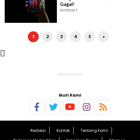
Gagal!
INTERNET
1
2
3
4
5
»

Ikuti Kami
Redaksi
Kontak
Tentang Kami