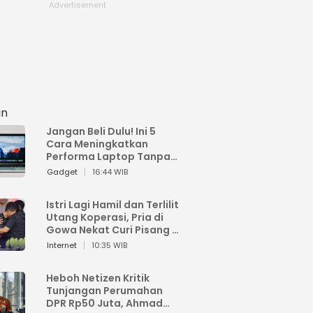
an
Jangan Beli Dulu! Ini 5
Cara Meningkatkan
Performa Laptop Tanpa
Harus Beli Baru
Gadget
16:44 WIB
Istri Lagi Hamil dan Terlilit
Utang Koperasi, Pria di
Gowa Nekat Curi Pisang 4
Tandan Milik Tetangga,
Internet
10:35 WIB
Begini Nasibnya
Heboh Netizen Kritik
Tunjangan Perumahan
DPR Rp50 Juta, Ahmad