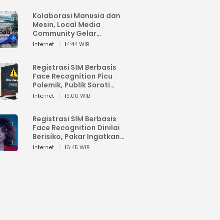
Kolaborasi Manusia dan
Mesin, Local Media
Community Gelar
Workshop Google AI
Internet
14:44 WIB
Registrasi SIM Berbasis
Face Recognition Picu
Polemik, Publik Soroti
Risiko Kebocoran Data
Internet
19:00 WIB
Pribadi
Registrasi SIM Berbasis
Face Recognition Dinilai
Berisiko, Pakar Ingatkan
Ancaman Privasi dan
Internet
16:45 WIB
Penyalahgunaan Data