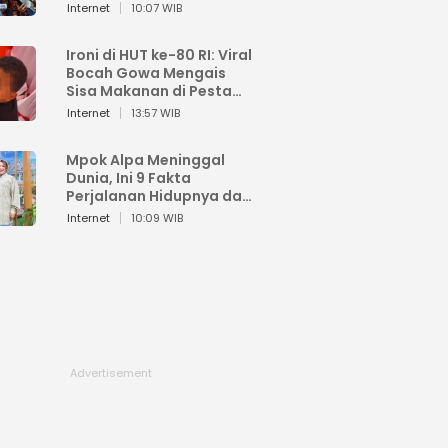
Sahroni: Enggak Senang
Internet
10:07 WIB
Lihat Orang Senang
Ironi di HUT ke-80 RI: Viral
Bocah Gowa Mengais
Sisa Makanan di Pesta
Kemerdekaan
Internet
13:57 WIB
Mpok Alpa Meninggal
Dunia, Ini 9 Fakta
Perjalanan Hidupnya dari
Viral hingga Puncak
Internet
10:09 WIB
Karier