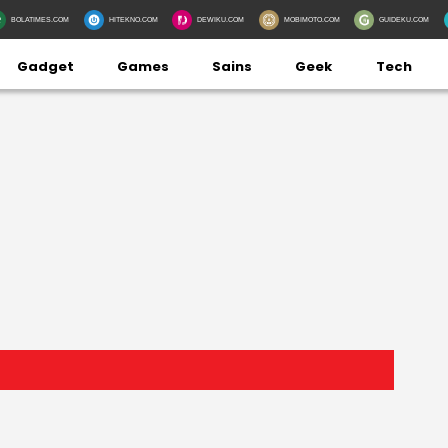
BOLATIMES.COM
HITEKNO.COM
DEWIKU.COM
MOBIMOTO.COM
GUIDEKU.COM
Gadget
Games
Sains
Geek
Tech