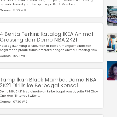
NBA 2K21 dipastikan menjadi game penghormatan untuk sang
legenda basket yang kerap disapa Black Mamba ini....
Games | 11:00 WIB
4 Berita Terkini: Katalog IKEA Animal
Crossing dan Demo NBA 2K21
Katalog IKEA yang diluncurkan di Taiwan, mengkombinasikan
bagaimana produk furnitur mereka dengan Animal Crossing New
Ho...
Games | 10:23 WIB
Tampilkan Black Mamba, Demo NBA
2K21 Dirilis ke Berbagai Konsol
Demo NBA 2K21 bisa dimainkan ke berbagai konsol, yaitu PS4, Xbox
One, dan Nintendo Switch....
Games | 07:30 WIB