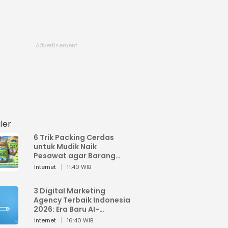
ler
6 Trik Packing Cerdas
untuk Mudik Naik
Pesawat agar Barang
Tidak Over Bagasi
Internet
11:40 WIB
3 Digital Marketing
Agency Terbaik Indonesia
2026: Era Baru AI-
Powered Marketing
Internet
16:40 WIB