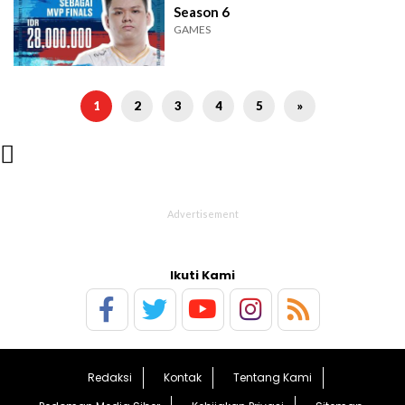
Season 6
GAMES
1
2
3
4
5
»

Ikuti Kami
Redaksi
Kontak
Tentang Kami