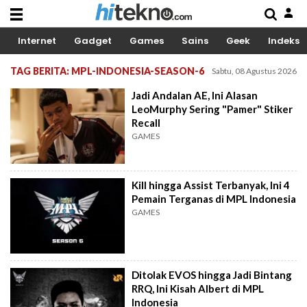
Internet
Gadget
Games
Sains
Geek
Indeks
TAG BERITA: MPL-INDONESIA-SEASON-6
Sabtu, 08 Agustus 2026
Jadi Andalan AE, Ini Alasan
LeoMurphy Sering "Pamer" Stiker
Recall
GAMES
Kill hingga Assist Terbanyak, Ini 4
Pemain Terganas di MPL Indonesia
GAMES
Ditolak EVOS hingga Jadi Bintang
RRQ, Ini Kisah Albert di MPL
Indonesia