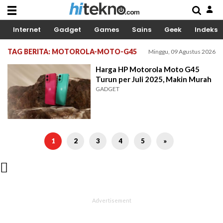
Internet
Gadget
Games
Sains
Geek
Indeks
TAG BERITA: MOTOROLA-MOTO-G45
Minggu, 09 Agustus 2026
Harga HP Motorola Moto G45
Turun per Juli 2025, Makin Murah
GADGET
1
2
3
4
5
»
