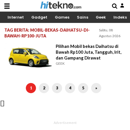
Internet
Gadget
Games
Sains
Geek
Indeks
TAG BERITA: MOBIL-BEKAS-DAIHATSU-DI-
Sabtu, 08
BAWAH-RP100-JUTA
Agustus 2026
Pilihan Mobil bekas Daihatsu di
Bawah Rp100 Juta, Tangguh, Irit,
dan Gampang Dirawat
GEEK
1
2
3
4
5
»
