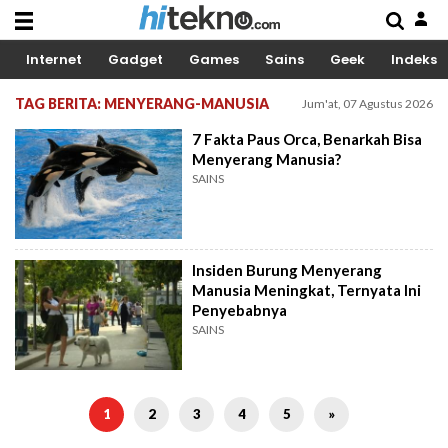
Internet
Gadget
Games
Sains
Geek
Indeks
TAG BERITA: MENYERANG-MANUSIA
Jum'at, 07 Agustus 2026
7 Fakta Paus Orca, Benarkah Bisa
Menyerang Manusia?
SAINS
Insiden Burung Menyerang
Manusia Meningkat, Ternyata Ini
Penyebabnya
SAINS
1
2
3
4
5
»