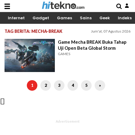
Internet
Gadget
Games
Sains
Geek
Indeks
TAG BERITA: MECHA-BREAK
Jum'at, 07 Agustus 2026
Game Mecha BREAK Buka Tahap
Uji Open Beta Global Storm
GAMES
1
2
3
4
5
»
