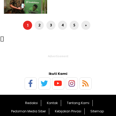
1
2
3
4
5
»

Ikuti Kami
Redaksi
Kontak
Tentang Kami
Pedoman Media Siber
Kebijakan Privasi
Sitemap