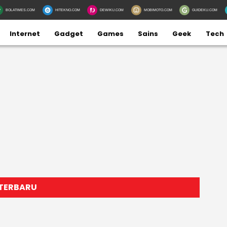
BOLATIMES.COM
HITEKNO.COM
DEWIKU.COM
MOBIMOTO.COM
GUIDEKU.COM
Internet
Gadget
Games
Sains
Geek
Tech
 TERBARU