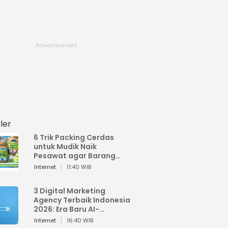
ler
6 Trik Packing Cerdas
untuk Mudik Naik
Pesawat agar Barang
Tidak Over Bagasi
Internet
11:40 WIB
3 Digital Marketing
Agency Terbaik Indonesia
2026: Era Baru AI-
Powered Marketing
Internet
16:40 WIB