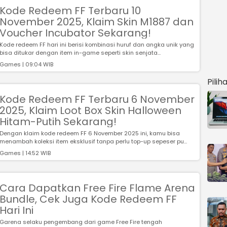
Kode Redeem FF Terbaru 10
November 2025, Klaim Skin M1887 dan
Voucher Incubator Sekarang!
Kode redeem FF hari ini berisi kombinasi huruf dan angka unik yang
bisa ditukar dengan item in-game seperti skin senjata...
Games | 09:04 WIB
Pilih
Kode Redeem FF Terbaru 6 November
2025, Klaim Loot Box Skin Halloween
Hitam-Putih Sekarang!
Dengan klaim kode redeem FF 6 November 2025 ini, kamu bisa
menambah koleksi item eksklusif tanpa perlu top-up sepeser pu...
Games | 14:52 WIB
Cara Dapatkan Free Fire Flame Arena
Bundle, Cek Juga Kode Redeem FF
Hari Ini
Garena selaku pengembang dari game Free Fire tengah