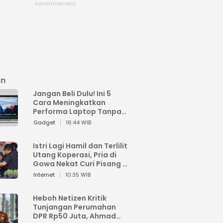
an
Jangan Beli Dulu! Ini 5
Cara Meningkatkan
Performa Laptop Tanpa
Harus Beli Baru
Gadget
16:44 WIB
Istri Lagi Hamil dan Terlilit
Utang Koperasi, Pria di
Gowa Nekat Curi Pisang 4
Tandan Milik Tetangga,
Internet
10:35 WIB
Begini Nasibnya
Heboh Netizen Kritik
Tunjangan Perumahan
DPR Rp50 Juta, Ahmad