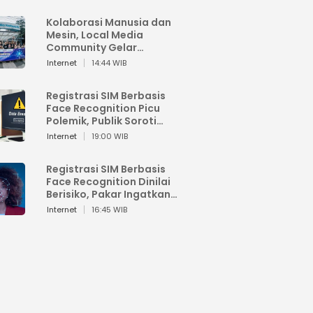
Kolaborasi Manusia dan
Mesin, Local Media
Community Gelar
Workshop Google AI
Internet
14:44 WIB
Registrasi SIM Berbasis
Face Recognition Picu
Polemik, Publik Soroti
Risiko Kebocoran Data
Internet
19:00 WIB
Pribadi
Registrasi SIM Berbasis
Face Recognition Dinilai
Berisiko, Pakar Ingatkan
Ancaman Privasi dan
Internet
16:45 WIB
Penyalahgunaan Data