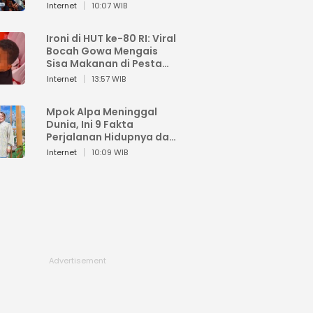
Sahroni: Enggak Senang
Internet
10:07 WIB
Lihat Orang Senang
Ironi di HUT ke-80 RI: Viral
Bocah Gowa Mengais
Sisa Makanan di Pesta
Kemerdekaan
Internet
13:57 WIB
Mpok Alpa Meninggal
Dunia, Ini 9 Fakta
Perjalanan Hidupnya dari
Viral hingga Puncak
Internet
10:09 WIB
Karier