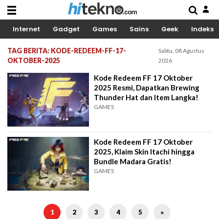
Internet
Gadget
Games
Sains
Geek
Indeks
TAG BERITA: KODE-REDEEM-FF-17-
Sabtu, 08 Agustus
OKTOBER-2025
2026
Kode Redeem FF 17 Oktober
2025 Resmi, Dapatkan Brewing
Thunder Hat dan Item Langka!
GAMES
Kode Redeem FF 17 Oktober
2025, Klaim Skin Itachi hingga
Bundle Madara Gratis!
GAMES
1
2
3
4
5
»