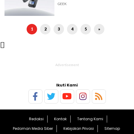
GEEK
1
2
3
4
5
»

Ikuti Kami
Redaksi
Kontak
Tentang Kami
Pedoman Media Siber
Kebijakan Privasi
Sitemap