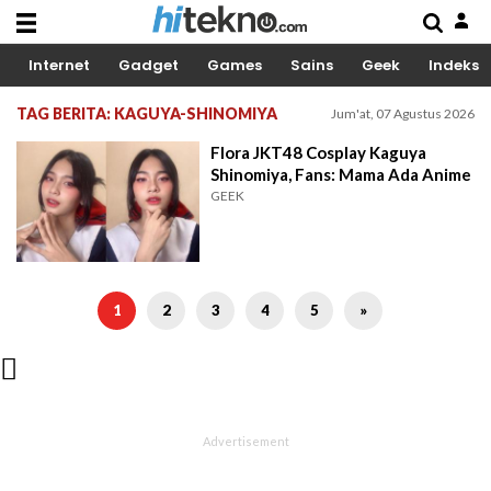
Internet
Gadget
Games
Sains
Geek
Indeks
TAG BERITA: KAGUYA-SHINOMIYA
Jum'at, 07 Agustus 2026
Flora JKT48 Cosplay Kaguya
Shinomiya, Fans: Mama Ada Anime
GEEK
1
2
3
4
5
»
