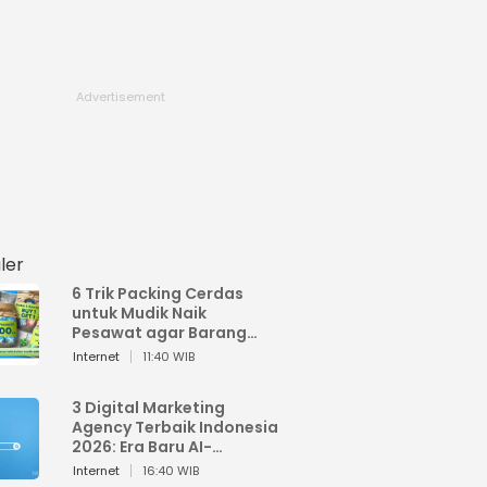
ler
6 Trik Packing Cerdas
untuk Mudik Naik
Pesawat agar Barang
Tidak Over Bagasi
Internet
11:40 WIB
3 Digital Marketing
Agency Terbaik Indonesia
2026: Era Baru AI-
Powered Marketing
Internet
16:40 WIB