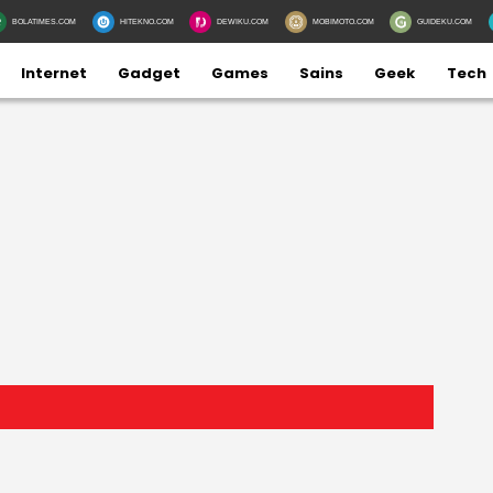
BOLATIMES.COM
HITEKNO.COM
DEWIKU.COM
MOBIMOTO.COM
GUIDEKU.COM
Internet
Gadget
Games
Sains
Geek
Tech