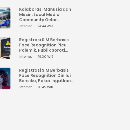
Kolaborasi Manusia dan
Mesin, Local Media
Community Gelar
Workshop Google AI
Internet
14:44 WIB
Registrasi SIM Berbasis
Face Recognition Picu
Polemik, Publik Soroti
Risiko Kebocoran Data
Internet
19:00 WIB
Pribadi
Registrasi SIM Berbasis
Face Recognition Dinilai
Berisiko, Pakar Ingatkan
Ancaman Privasi dan
Internet
16:45 WIB
Penyalahgunaan Data