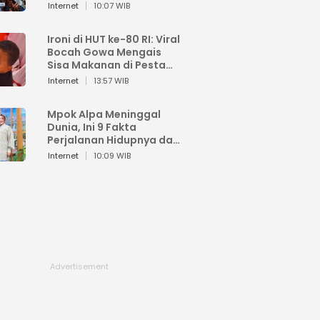
Sahroni: Enggak Senang
Internet
10:07 WIB
Lihat Orang Senang
Ironi di HUT ke-80 RI: Viral
Bocah Gowa Mengais
Sisa Makanan di Pesta
Kemerdekaan
Internet
13:57 WIB
Mpok Alpa Meninggal
Dunia, Ini 9 Fakta
Perjalanan Hidupnya dari
Viral hingga Puncak
Internet
10:09 WIB
Karier