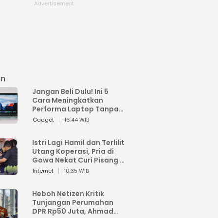
an
Jangan Beli Dulu! Ini 5
Cara Meningkatkan
Performa Laptop Tanpa
Harus Beli Baru
Gadget
16:44 WIB
Istri Lagi Hamil dan Terlilit
Utang Koperasi, Pria di
Gowa Nekat Curi Pisang 4
Tandan Milik Tetangga,
Internet
10:35 WIB
Begini Nasibnya
Heboh Netizen Kritik
Tunjangan Perumahan
DPR Rp50 Juta, Ahmad