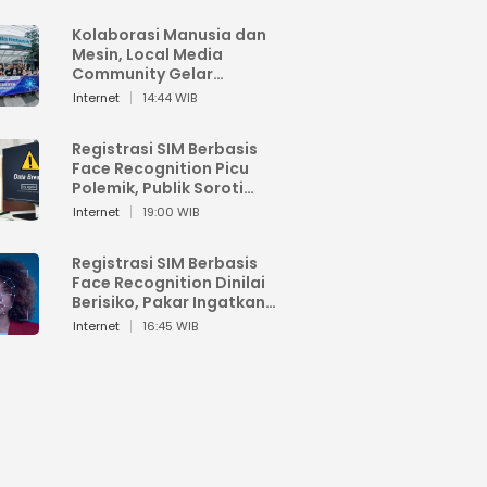
Kolaborasi Manusia dan
Mesin, Local Media
Community Gelar
Workshop Google AI
Internet
14:44 WIB
Registrasi SIM Berbasis
Face Recognition Picu
Polemik, Publik Soroti
Risiko Kebocoran Data
Internet
19:00 WIB
Pribadi
Registrasi SIM Berbasis
Face Recognition Dinilai
Berisiko, Pakar Ingatkan
Ancaman Privasi dan
Internet
16:45 WIB
Penyalahgunaan Data