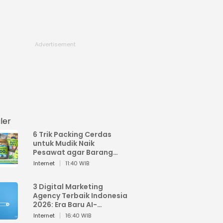
ler
6 Trik Packing Cerdas
untuk Mudik Naik
Pesawat agar Barang
Tidak Over Bagasi
Internet
11:40 WIB
3 Digital Marketing
Agency Terbaik Indonesia
2026: Era Baru AI-
Powered Marketing
Internet
16:40 WIB