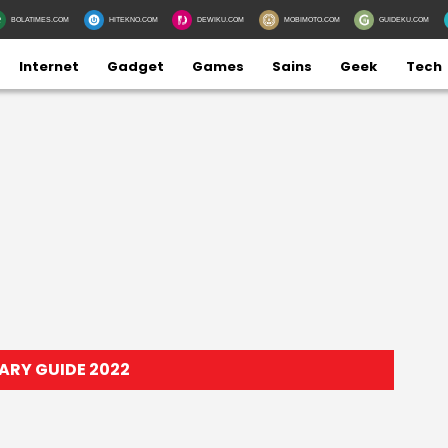
BOLATIMES.COM
HITEKNO.COM
DEWIKU.COM
MOBIMOTO.COM
GUIDEKU.COM
Internet
Gadget
Games
Sains
Geek
Tech
ARY GUIDE 2022