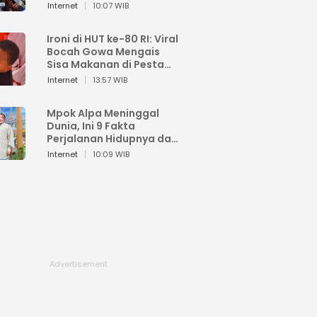
Sahroni: Enggak Senang
Internet
10:07 WIB
Lihat Orang Senang
Ironi di HUT ke-80 RI: Viral
Bocah Gowa Mengais
Sisa Makanan di Pesta
Kemerdekaan
Internet
13:57 WIB
Mpok Alpa Meninggal
Dunia, Ini 9 Fakta
Perjalanan Hidupnya dari
Viral hingga Puncak
Internet
10:09 WIB
Karier