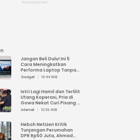
an
Jangan Beli Dulu! Ini 5
Cara Meningkatkan
Performa Laptop Tanpa
Harus Beli Baru
Gadget
16:44 WIB
Istri Lagi Hamil dan Terlilit
Utang Koperasi, Pria di
Gowa Nekat Curi Pisang 4
Tandan Milik Tetangga,
Internet
10:35 WIB
Begini Nasibnya
Heboh Netizen Kritik
Tunjangan Perumahan
DPR Rp50 Juta, Ahmad