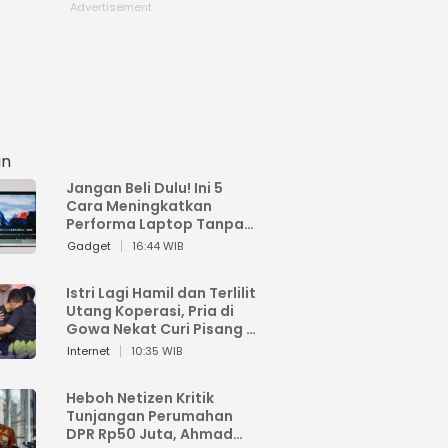
an
Jangan Beli Dulu! Ini 5
Cara Meningkatkan
Performa Laptop Tanpa
Harus Beli Baru
Gadget
16:44 WIB
Istri Lagi Hamil dan Terlilit
Utang Koperasi, Pria di
Gowa Nekat Curi Pisang 4
Tandan Milik Tetangga,
Internet
10:35 WIB
Begini Nasibnya
Heboh Netizen Kritik
Tunjangan Perumahan
DPR Rp50 Juta, Ahmad