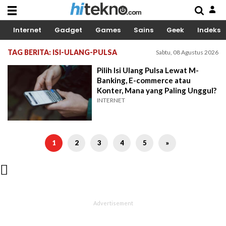
Internet
Gadget
Games
Sains
Geek
Indeks
TAG BERITA: ISI-ULANG-PULSA
Sabtu, 08 Agustus 2026
Pilih Isi Ulang Pulsa Lewat M-
Banking, E-commerce atau
Konter, Mana yang Paling Unggul?
INTERNET
1
2
3
4
5
»
