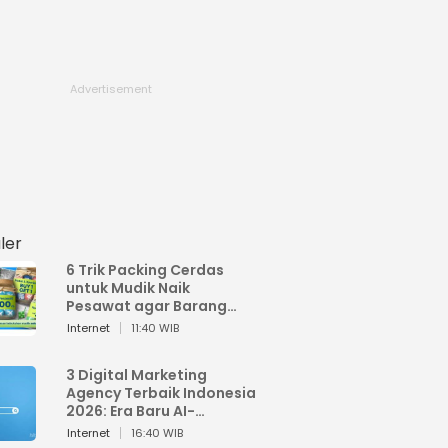
ler
6 Trik Packing Cerdas
untuk Mudik Naik
Pesawat agar Barang
Tidak Over Bagasi
Internet
11:40 WIB
3 Digital Marketing
Agency Terbaik Indonesia
2026: Era Baru AI-
Powered Marketing
Internet
16:40 WIB