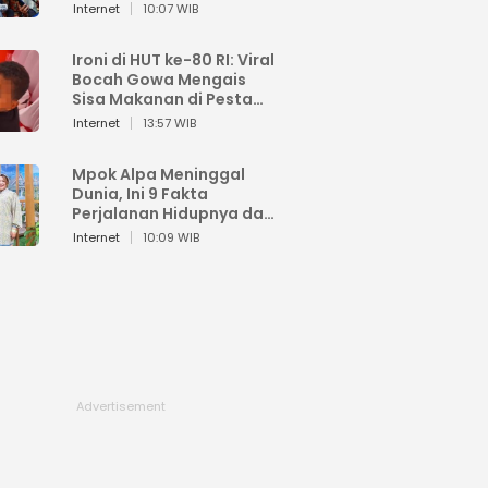
Sahroni: Enggak Senang
Internet
10:07 WIB
Lihat Orang Senang
Ironi di HUT ke-80 RI: Viral
Bocah Gowa Mengais
Sisa Makanan di Pesta
Kemerdekaan
Internet
13:57 WIB
Mpok Alpa Meninggal
Dunia, Ini 9 Fakta
Perjalanan Hidupnya dari
Viral hingga Puncak
Internet
10:09 WIB
Karier