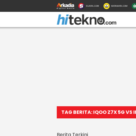
SUARA.COM
MATAMATA.COM
TAG BERITA: IQOO Z7X 5G VS I
Berita Terkini