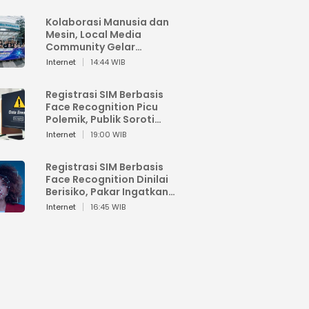
Kolaborasi Manusia dan
Mesin, Local Media
Community Gelar
Workshop Google AI
Internet
14:44 WIB
Registrasi SIM Berbasis
Face Recognition Picu
Polemik, Publik Soroti
Risiko Kebocoran Data
Internet
19:00 WIB
Pribadi
Registrasi SIM Berbasis
Face Recognition Dinilai
Berisiko, Pakar Ingatkan
Ancaman Privasi dan
Internet
16:45 WIB
Penyalahgunaan Data