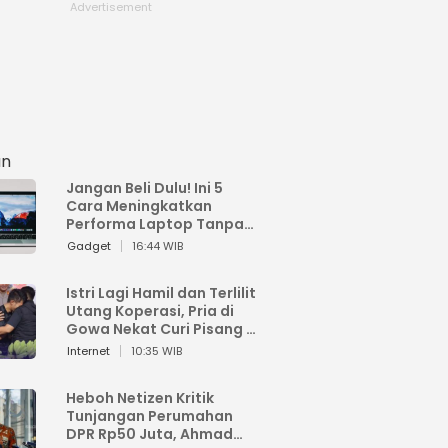
an
Jangan Beli Dulu! Ini 5
Cara Meningkatkan
Performa Laptop Tanpa
Harus Beli Baru
Gadget
16:44 WIB
Istri Lagi Hamil dan Terlilit
Utang Koperasi, Pria di
Gowa Nekat Curi Pisang 4
Tandan Milik Tetangga,
Internet
10:35 WIB
Begini Nasibnya
Heboh Netizen Kritik
Tunjangan Perumahan
DPR Rp50 Juta, Ahmad