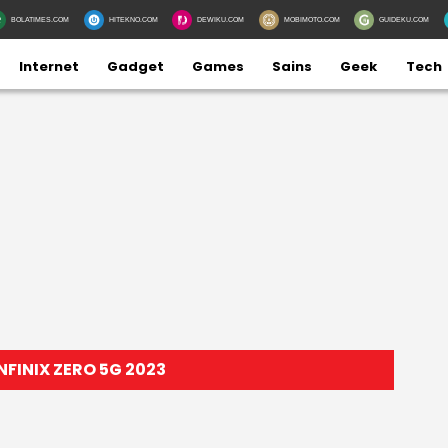
BOLATIMES.COM
HITEKNO.COM
DEWIKU.COM
MOBIMOTO.COM
GUIDEKU.COM
Internet
Gadget
Games
Sains
Geek
Tech
NFINIX ZERO 5G 2023