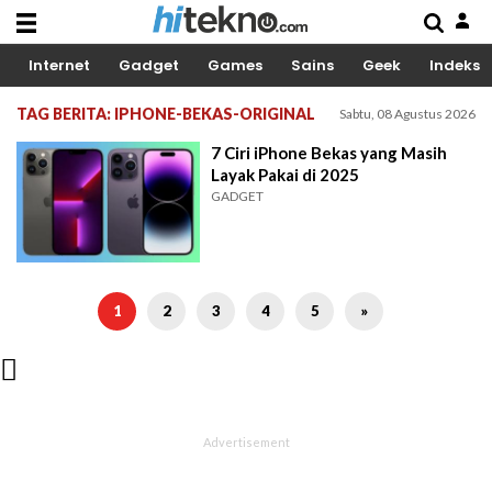
Internet
Gadget
Games
Sains
Geek
Indeks
TAG BERITA: IPHONE-BEKAS-ORIGINAL
Sabtu, 08 Agustus 2026
7 Ciri iPhone Bekas yang Masih
Layak Pakai di 2025
GADGET
1
2
3
4
5
»
