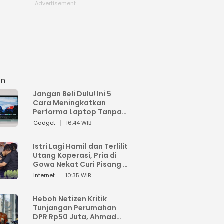
an
Jangan Beli Dulu! Ini 5
Cara Meningkatkan
Performa Laptop Tanpa
Harus Beli Baru
Gadget
16:44 WIB
Istri Lagi Hamil dan Terlilit
Utang Koperasi, Pria di
Gowa Nekat Curi Pisang 4
Tandan Milik Tetangga,
Internet
10:35 WIB
Begini Nasibnya
Heboh Netizen Kritik
Tunjangan Perumahan
DPR Rp50 Juta, Ahmad