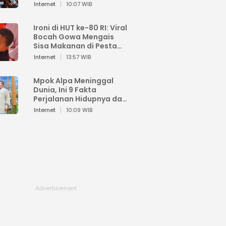
Sahroni: Enggak Senang
Internet
10:07 WIB
Lihat Orang Senang
Ironi di HUT ke-80 RI: Viral
Bocah Gowa Mengais
Sisa Makanan di Pesta
Kemerdekaan
Internet
13:57 WIB
Mpok Alpa Meninggal
Dunia, Ini 9 Fakta
Perjalanan Hidupnya dari
Viral hingga Puncak
Internet
10:09 WIB
Karier