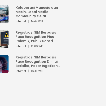
Kolaborasi Manusia dan
Mesin, Local Media
Community Gelar
Workshop Google AI
Internet
14:44 WIB
Registrasi SIM Berbasis
Face Recognition Picu
Polemik, Publik Soroti
Risiko Kebocoran Data
Internet
19:00 WIB
Pribadi
Registrasi SIM Berbasis
Face Recognition Dinilai
Berisiko, Pakar Ingatkan
Ancaman Privasi dan
Internet
16:45 WIB
Penyalahgunaan Data