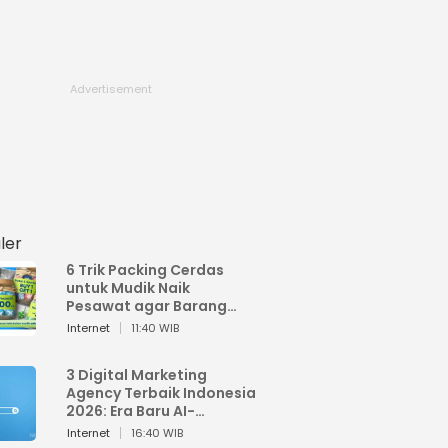
ler
6 Trik Packing Cerdas
untuk Mudik Naik
Pesawat agar Barang
Tidak Over Bagasi
Internet
11:40 WIB
3 Digital Marketing
Agency Terbaik Indonesia
2026: Era Baru AI-
Powered Marketing
Internet
16:40 WIB