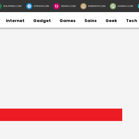
BOLATIMES.COM
HITEKNO.COM
DEWIKU.COM
MOBIMOTO.COM
GUIDEKU.COM
Internet
Gadget
Games
Sains
Geek
Tech