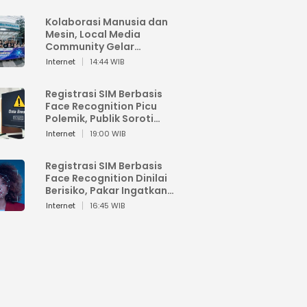
Kolaborasi Manusia dan
Mesin, Local Media
Community Gelar
Workshop Google AI
Internet
14:44 WIB
Registrasi SIM Berbasis
Face Recognition Picu
Polemik, Publik Soroti
Risiko Kebocoran Data
Internet
19:00 WIB
Pribadi
Registrasi SIM Berbasis
Face Recognition Dinilai
Berisiko, Pakar Ingatkan
Ancaman Privasi dan
Internet
16:45 WIB
Penyalahgunaan Data