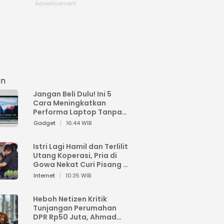
an
Jangan Beli Dulu! Ini 5
Cara Meningkatkan
Performa Laptop Tanpa
Harus Beli Baru
Gadget
16:44 WIB
Istri Lagi Hamil dan Terlilit
Utang Koperasi, Pria di
Gowa Nekat Curi Pisang 4
Tandan Milik Tetangga,
Internet
10:35 WIB
Begini Nasibnya
Heboh Netizen Kritik
Tunjangan Perumahan
DPR Rp50 Juta, Ahmad