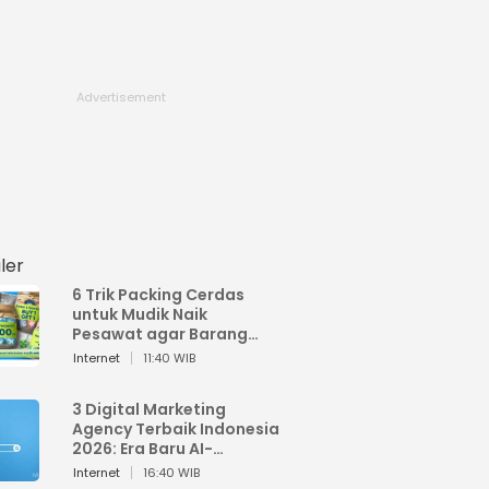
ler
6 Trik Packing Cerdas
untuk Mudik Naik
Pesawat agar Barang
Tidak Over Bagasi
Internet
11:40 WIB
3 Digital Marketing
Agency Terbaik Indonesia
2026: Era Baru AI-
Powered Marketing
Internet
16:40 WIB