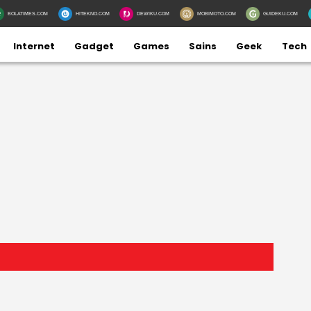
BOLATIMES.COM
HITEKNO.COM
DEWIKU.COM
MOBIMOTO.COM
GUIDEKU.COM
Internet
Gadget
Games
Sains
Geek
Tech