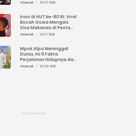
Sahroni: Enggak Senang
Internet
10:07 WIB
Lihat Orang Senang
Ironi di HUT ke-80 RI: Viral
Bocah Gowa Mengais
Sisa Makanan di Pesta
Kemerdekaan
Internet
13:57 WIB
Mpok Alpa Meninggal
Dunia, Ini 9 Fakta
Perjalanan Hidupnya dari
Viral hingga Puncak
Internet
10:09 WIB
Karier