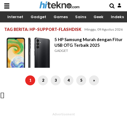
Internet
Gadget
Games
Sains
Geek
Indeks
TAG BERITA: HP-SUPPORT-FLASHDISK
Minggu, 09 Agustus 2026
5 HP Samsung Murah dengan Fitur
USB OTG Terbaik 2025
GADGET
1
2
3
4
5
»
