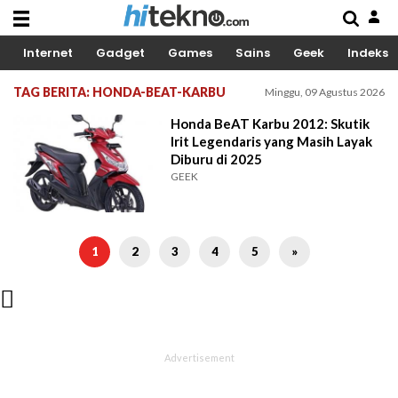
Internet
Gadget
Games
Sains
Geek
Indeks
TAG BERITA: HONDA-BEAT-KARBU
Minggu, 09 Agustus 2026
Honda BeAT Karbu 2012: Skutik
Irit Legendaris yang Masih Layak
Diburu di 2025
GEEK
1
2
3
4
5
»
