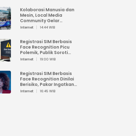
Kolaborasi Manusia dan
Mesin, Local Media
Community Gelar
Workshop Google AI
Internet
14:44 WIB
Registrasi SIM Berbasis
Face Recognition Picu
Polemik, Publik Soroti
Risiko Kebocoran Data
Internet
19:00 WIB
Pribadi
Registrasi SIM Berbasis
Face Recognition Dinilai
Berisiko, Pakar Ingatkan
Ancaman Privasi dan
Internet
16:45 WIB
Penyalahgunaan Data