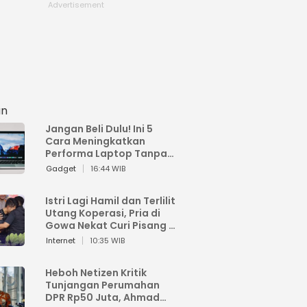
an
Jangan Beli Dulu! Ini 5
Cara Meningkatkan
Performa Laptop Tanpa
Harus Beli Baru
Gadget
16:44 WIB
Istri Lagi Hamil dan Terlilit
Utang Koperasi, Pria di
Gowa Nekat Curi Pisang 4
Tandan Milik Tetangga,
Internet
10:35 WIB
Begini Nasibnya
Heboh Netizen Kritik
Tunjangan Perumahan
DPR Rp50 Juta, Ahmad