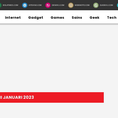
BOLATIMES.COM
HITEKNO.COM
DEWIKU.COM
MOBIMOTO.COM
GUIDEKU.COM
Internet
Gadget
Games
Sains
Geek
Tech
I JANUARI 2023