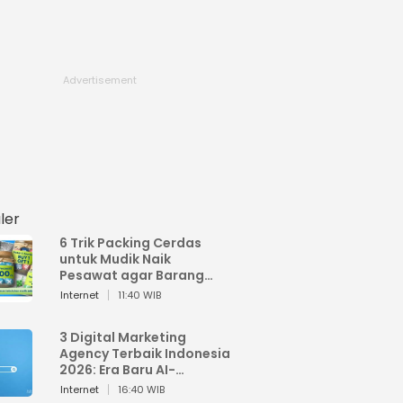
ler
6 Trik Packing Cerdas
untuk Mudik Naik
Pesawat agar Barang
Tidak Over Bagasi
Internet
11:40 WIB
3 Digital Marketing
Agency Terbaik Indonesia
2026: Era Baru AI-
Powered Marketing
Internet
16:40 WIB