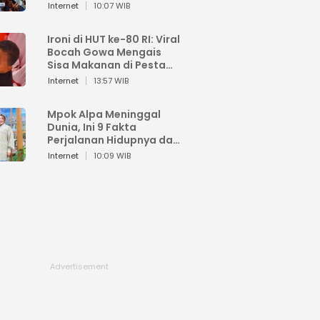
Sahroni: Enggak Senang
Internet
10:07 WIB
Lihat Orang Senang
Ironi di HUT ke-80 RI: Viral
Bocah Gowa Mengais
Sisa Makanan di Pesta
Kemerdekaan
Internet
13:57 WIB
Mpok Alpa Meninggal
Dunia, Ini 9 Fakta
Perjalanan Hidupnya dari
Viral hingga Puncak
Internet
10:09 WIB
Karier