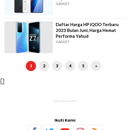
GADGET
Daftar Harga HP iQOO Terbaru
2023 Bulan Juni, Harga Hemat
Performa Yahud
GADGET
1
2
3
4
5
»

Ikuti Kami