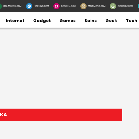
BOLATIMES.COM
HITEKNO.COM
DEWIKU.COM
MOBIMOTO.COM
GUIDEKU.COM
Internet
Gadget
Games
Sains
Geek
Tech
IKA