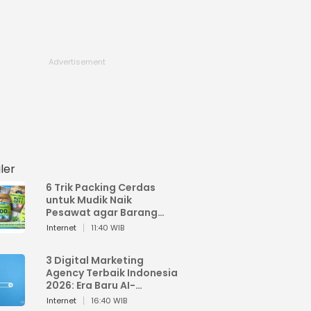
ler
6 Trik Packing Cerdas
untuk Mudik Naik
Pesawat agar Barang
Tidak Over Bagasi
Internet
11:40 WIB
3 Digital Marketing
Agency Terbaik Indonesia
2026: Era Baru AI-
Powered Marketing
Internet
16:40 WIB