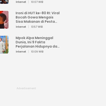
Sahroni: Enggak Senang
Internet
10:07 WIB
Lihat Orang Senang
Ironi di HUT ke-80 RI: Viral
Bocah Gowa Mengais
Sisa Makanan di Pesta
Kemerdekaan
Internet
13:57 WIB
Mpok Alpa Meninggal
Dunia, Ini 9 Fakta
Perjalanan Hidupnya dari
Viral hingga Puncak
Internet
10:09 WIB
Karier