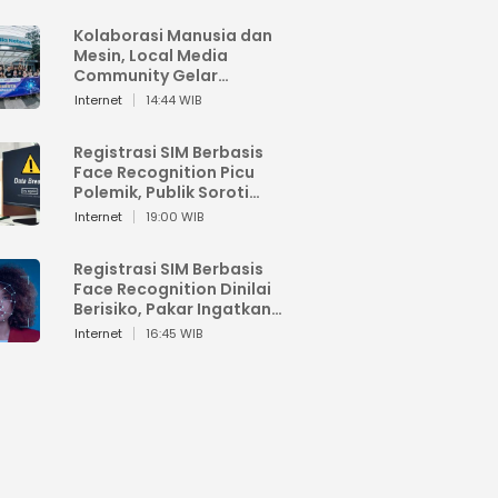
Kolaborasi Manusia dan
Mesin, Local Media
Community Gelar
Workshop Google AI
Internet
14:44 WIB
Registrasi SIM Berbasis
Face Recognition Picu
Polemik, Publik Soroti
Risiko Kebocoran Data
Internet
19:00 WIB
Pribadi
Registrasi SIM Berbasis
Face Recognition Dinilai
Berisiko, Pakar Ingatkan
Ancaman Privasi dan
Internet
16:45 WIB
Penyalahgunaan Data