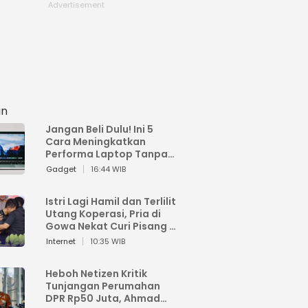
an
Jangan Beli Dulu! Ini 5
Cara Meningkatkan
Performa Laptop Tanpa
Harus Beli Baru
Gadget
16:44 WIB
Istri Lagi Hamil dan Terlilit
Utang Koperasi, Pria di
Gowa Nekat Curi Pisang 4
Tandan Milik Tetangga,
Internet
10:35 WIB
Begini Nasibnya
Heboh Netizen Kritik
Tunjangan Perumahan
DPR Rp50 Juta, Ahmad