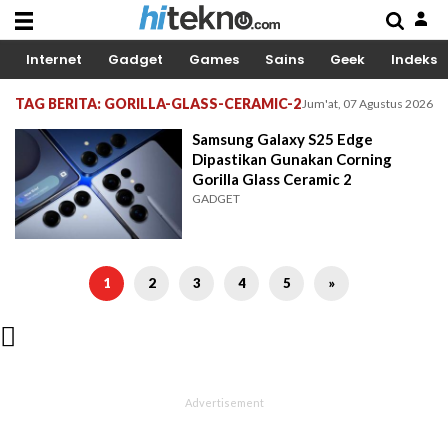
Internet
Gadget
Games
Sains
Geek
Indeks
TAG BERITA: GORILLA-GLASS-CERAMIC-2
Jum'at, 07 Agustus 2026
Samsung Galaxy S25 Edge
Dipastikan Gunakan Corning
Gorilla Glass Ceramic 2
GADGET
1
2
3
4
5
»
