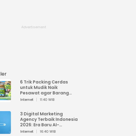
ler
6 Trik Packing Cerdas
untuk Mudik Naik
Pesawat agar Barang
Tidak Over Bagasi
Internet
11:40 WIB
3 Digital Marketing
Agency Terbaik Indonesia
2026: Era Baru AI-
Powered Marketing
Internet
16:40 WIB