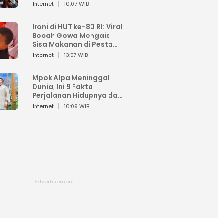
Sahroni: Enggak Senang
Internet
10:07 WIB
Lihat Orang Senang
Ironi di HUT ke-80 RI: Viral
Bocah Gowa Mengais
Sisa Makanan di Pesta
Kemerdekaan
Internet
13:57 WIB
Mpok Alpa Meninggal
Dunia, Ini 9 Fakta
Perjalanan Hidupnya dari
Viral hingga Puncak
Internet
10:09 WIB
Karier