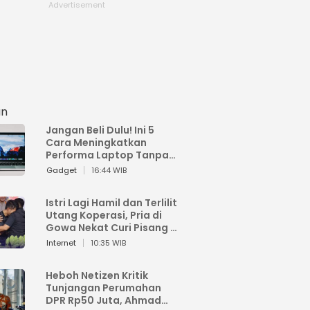
an
Jangan Beli Dulu! Ini 5
Cara Meningkatkan
Performa Laptop Tanpa
Harus Beli Baru
Gadget
16:44 WIB
Istri Lagi Hamil dan Terlilit
Utang Koperasi, Pria di
Gowa Nekat Curi Pisang 4
Tandan Milik Tetangga,
Internet
10:35 WIB
Begini Nasibnya
Heboh Netizen Kritik
Tunjangan Perumahan
DPR Rp50 Juta, Ahmad