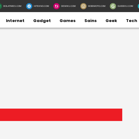
BOLATIMES.COM
HITEKNO.COM
DEWIKU.COM
MOBIMOTO.COM
GUIDEKU.COM
Internet
Gadget
Games
Sains
Geek
Tech