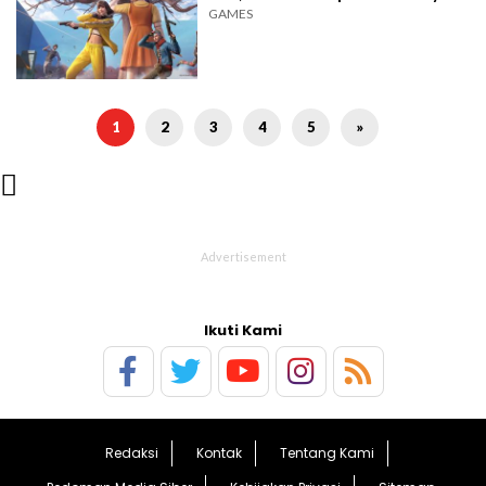
GAMES
1
2
3
4
5
»

Ikuti Kami
Redaksi
Kontak
Tentang Kami