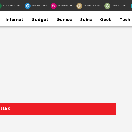
BOLATIMES.COM
HITEKNO.COM
DEWIKU.COM
MOBIMOTO.COM
GUIDEKU.COM
Internet
Gadget
Games
Sains
Geek
Tech
BUAS