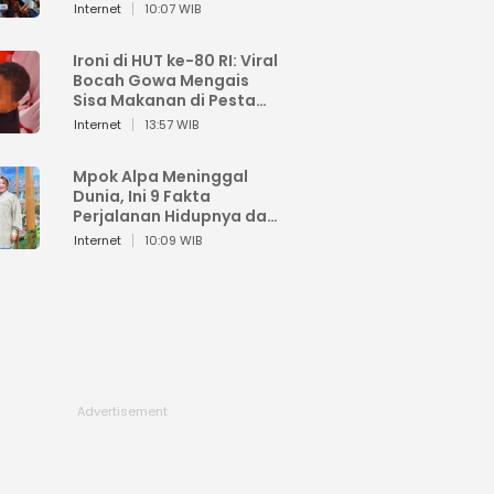
Sahroni: Enggak Senang
Internet
10:07 WIB
Lihat Orang Senang
Ironi di HUT ke-80 RI: Viral
Bocah Gowa Mengais
Sisa Makanan di Pesta
Kemerdekaan
Internet
13:57 WIB
Mpok Alpa Meninggal
Dunia, Ini 9 Fakta
Perjalanan Hidupnya dari
Viral hingga Puncak
Internet
10:09 WIB
Karier