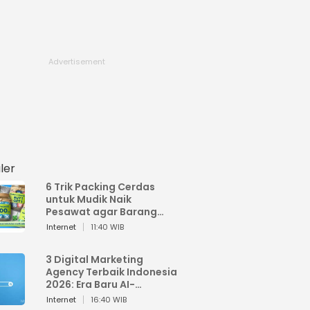
ler
6 Trik Packing Cerdas
untuk Mudik Naik
Pesawat agar Barang
Tidak Over Bagasi
Internet
11:40 WIB
3 Digital Marketing
Agency Terbaik Indonesia
2026: Era Baru AI-
Powered Marketing
Internet
16:40 WIB