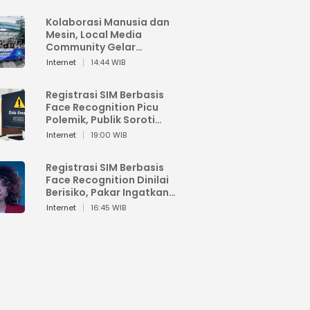
Kolaborasi Manusia dan
Mesin, Local Media
Community Gelar
Workshop Google AI
Internet
14:44 WIB
Registrasi SIM Berbasis
Face Recognition Picu
Polemik, Publik Soroti
Risiko Kebocoran Data
Internet
19:00 WIB
Pribadi
Registrasi SIM Berbasis
Face Recognition Dinilai
Berisiko, Pakar Ingatkan
Ancaman Privasi dan
Internet
16:45 WIB
Penyalahgunaan Data