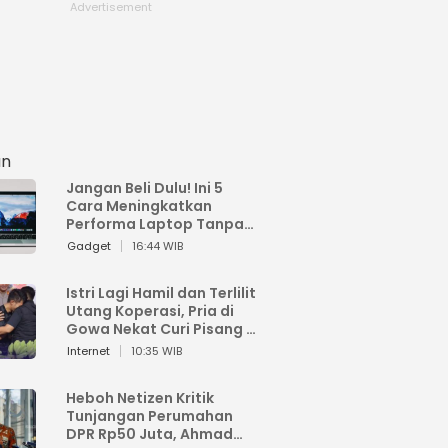
an
Jangan Beli Dulu! Ini 5
Cara Meningkatkan
Performa Laptop Tanpa
Harus Beli Baru
Gadget
16:44 WIB
Istri Lagi Hamil dan Terlilit
Utang Koperasi, Pria di
Gowa Nekat Curi Pisang 4
Tandan Milik Tetangga,
Internet
10:35 WIB
Begini Nasibnya
Heboh Netizen Kritik
Tunjangan Perumahan
DPR Rp50 Juta, Ahmad