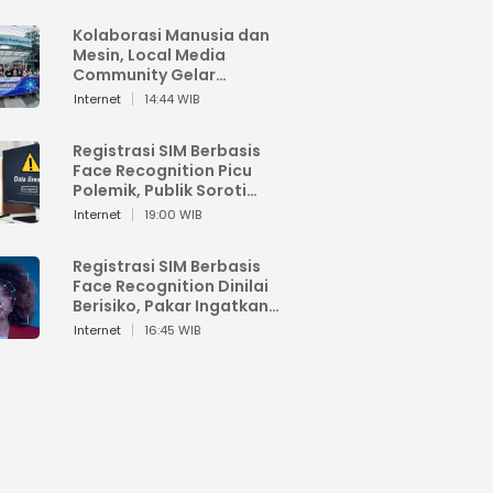
Kolaborasi Manusia dan
Mesin, Local Media
Community Gelar
Workshop Google AI
Internet
14:44 WIB
Registrasi SIM Berbasis
Face Recognition Picu
Polemik, Publik Soroti
Risiko Kebocoran Data
Internet
19:00 WIB
Pribadi
Registrasi SIM Berbasis
Face Recognition Dinilai
Berisiko, Pakar Ingatkan
Ancaman Privasi dan
Internet
16:45 WIB
Penyalahgunaan Data