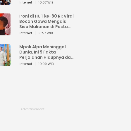
Sahroni: Enggak Senang
Internet
10:07 WIB
Lihat Orang Senang
Ironi di HUT ke-80 RI: Viral
Bocah Gowa Mengais
Sisa Makanan di Pesta
Kemerdekaan
Internet
13:57 WIB
Mpok Alpa Meninggal
Dunia, Ini 9 Fakta
Perjalanan Hidupnya dari
Viral hingga Puncak
Internet
10:09 WIB
Karier