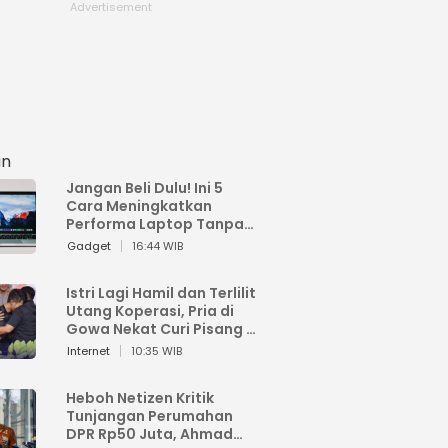
an
Jangan Beli Dulu! Ini 5
Cara Meningkatkan
Performa Laptop Tanpa
Harus Beli Baru
Gadget
16:44 WIB
Istri Lagi Hamil dan Terlilit
Utang Koperasi, Pria di
Gowa Nekat Curi Pisang 4
Tandan Milik Tetangga,
Internet
10:35 WIB
Begini Nasibnya
Heboh Netizen Kritik
Tunjangan Perumahan
DPR Rp50 Juta, Ahmad