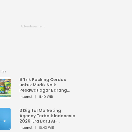
ler
6 Trik Packing Cerdas
untuk Mudik Naik
Pesawat agar Barang
Tidak Over Bagasi
Internet
11:40 WIB
3 Digital Marketing
Agency Terbaik Indonesia
2026: Era Baru AI-
Powered Marketing
Internet
16:40 WIB