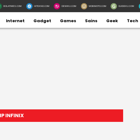
BOLATIMES.COM
HITEKNO.COM
DEWIKU.COM
MOBIMOTO.COM
GUIDEKU.COM
Internet
Gadget
Games
Sains
Geek
Tech
P INFINIX