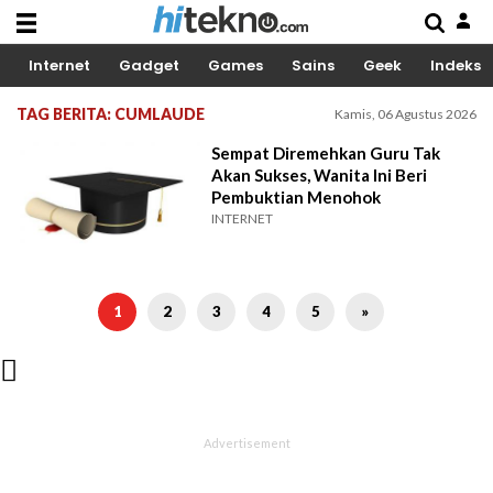
Internet
Gadget
Games
Sains
Geek
Indeks
TAG BERITA: CUMLAUDE
Kamis, 06 Agustus 2026
Sempat Diremehkan Guru Tak
Akan Sukses, Wanita Ini Beri
Pembuktian Menohok
INTERNET
1
2
3
4
5
»
