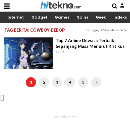
Internet
Gadget
Games
Sains
Geek
Indeks
TAG BERITA: COWBOY-BEBOP
Minggu, 09 Agustus 2026
Top 7 Anime Dewasa Terbaik
Sepanjang Masa Menurut Kritikus
GEEK
1
2
3
4
5
»
