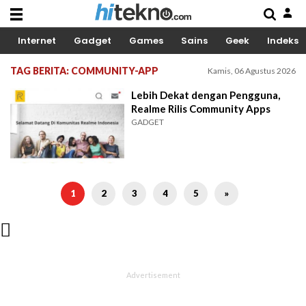
Internet
Gadget
Games
Sains
Geek
Indeks
TAG BERITA: COMMUNITY-APP
Kamis, 06 Agustus 2026
Lebih Dekat dengan Pengguna,
Realme Rilis Community Apps
GADGET
1
2
3
4
5
»
