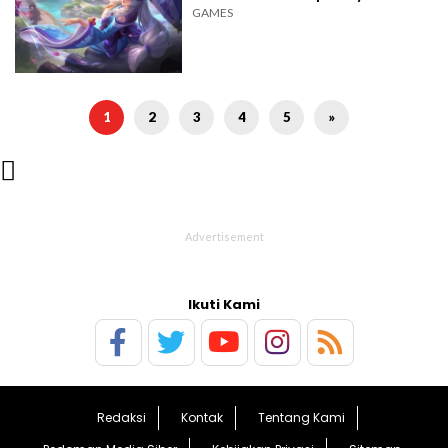
GAMES
1
2
3
4
5
»

Ikuti Kami
Redaksi
Kontak
Tentang Kami