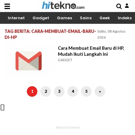
Internet
Gadget
Games
Sains
Geek
Indeks
TAG BERITA: CARA-MEMBUAT-EMAIL-BARU-
Sabtu, 08 Agustus
DI-HP
2026
Cara Membuat Email Baru di HP,
Mudah Ikuti Langkah Ini
GADGET
1
2
3
4
5
»
