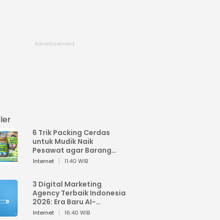
ler
6 Trik Packing Cerdas
untuk Mudik Naik
Pesawat agar Barang
Tidak Over Bagasi
Internet
11:40 WIB
3 Digital Marketing
Agency Terbaik Indonesia
2026: Era Baru AI-
Powered Marketing
Internet
16:40 WIB