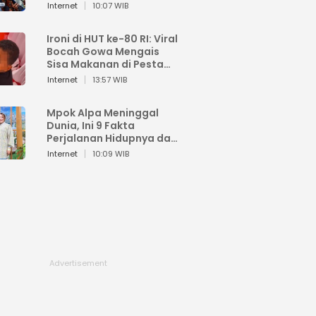
Sahroni: Enggak Senang
Internet
10:07 WIB
Lihat Orang Senang
Ironi di HUT ke-80 RI: Viral
Bocah Gowa Mengais
Sisa Makanan di Pesta
Kemerdekaan
Internet
13:57 WIB
Mpok Alpa Meninggal
Dunia, Ini 9 Fakta
Perjalanan Hidupnya dari
Viral hingga Puncak
Internet
10:09 WIB
Karier