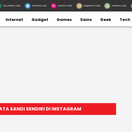
BOLATIMES.COM
HITEKNO.COM
DEWIKU.COM
MOBIMOTO.COM
GUIDEKU.COM
Internet
Gadget
Games
Sains
Geek
Tech
ATA SANDI SENDIRI DI INSTAGRAM