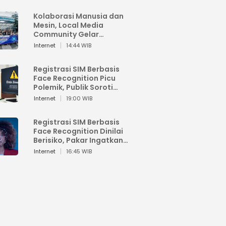
Kolaborasi Manusia dan
Mesin, Local Media
Community Gelar
Workshop Google AI
Internet
14:44 WIB
Registrasi SIM Berbasis
Face Recognition Picu
Polemik, Publik Soroti
Risiko Kebocoran Data
Internet
19:00 WIB
Pribadi
Registrasi SIM Berbasis
Face Recognition Dinilai
Berisiko, Pakar Ingatkan
Ancaman Privasi dan
Internet
16:45 WIB
Penyalahgunaan Data