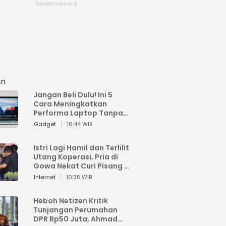
an
Jangan Beli Dulu! Ini 5
Cara Meningkatkan
Performa Laptop Tanpa
Harus Beli Baru
Gadget
16:44 WIB
Istri Lagi Hamil dan Terlilit
Utang Koperasi, Pria di
Gowa Nekat Curi Pisang 4
Tandan Milik Tetangga,
Internet
10:35 WIB
Begini Nasibnya
Heboh Netizen Kritik
Tunjangan Perumahan
DPR Rp50 Juta, Ahmad