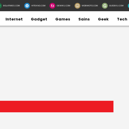
BOLATIMES.COM
HITEKNO.COM
DEWIKU.COM
MOBIMOTO.COM
GUIDEKU.COM
Internet
Gadget
Games
Sains
Geek
Tech