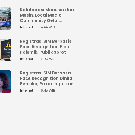
Kolaborasi Manusia dan
Mesin, Local Media
Community Gelar
Workshop Google AI
Internet
14:44 WIB
Registrasi SIM Berbasis
Face Recognition Picu
Polemik, Publik Soroti
Risiko Kebocoran Data
Internet
19:00 WIB
Pribadi
Registrasi SIM Berbasis
Face Recognition Dinilai
Berisiko, Pakar Ingatkan
Ancaman Privasi dan
Internet
16:45 WIB
Penyalahgunaan Data