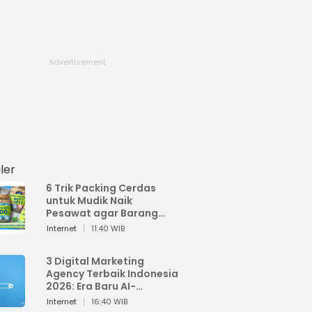
ler
6 Trik Packing Cerdas
untuk Mudik Naik
Pesawat agar Barang
Tidak Over Bagasi
Internet
11:40 WIB
3 Digital Marketing
Agency Terbaik Indonesia
2026: Era Baru AI-
Powered Marketing
Internet
16:40 WIB