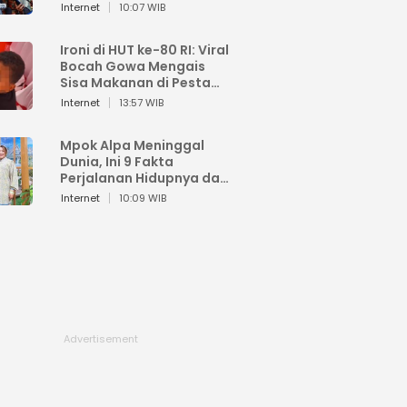
Sahroni: Enggak Senang
Internet
10:07 WIB
Lihat Orang Senang
Ironi di HUT ke-80 RI: Viral
Bocah Gowa Mengais
Sisa Makanan di Pesta
Kemerdekaan
Internet
13:57 WIB
Mpok Alpa Meninggal
Dunia, Ini 9 Fakta
Perjalanan Hidupnya dari
Viral hingga Puncak
Internet
10:09 WIB
Karier