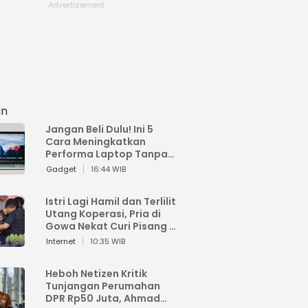
an
Jangan Beli Dulu! Ini 5
Cara Meningkatkan
Performa Laptop Tanpa
Harus Beli Baru
Gadget
16:44 WIB
Istri Lagi Hamil dan Terlilit
Utang Koperasi, Pria di
Gowa Nekat Curi Pisang 4
Tandan Milik Tetangga,
Internet
10:35 WIB
Begini Nasibnya
Heboh Netizen Kritik
Tunjangan Perumahan
DPR Rp50 Juta, Ahmad